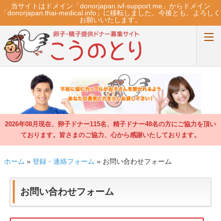
当サイトはドメイン「donorjapan.ivf-support.me」からドメイン
「donorjapan.thai-medical.info」に移転しました。今後とも、よろしく
お願いいたします。
内
容
に
ス
キ
ッ
プ
ホーム
2026年08月現在、卵子ドナー115名、精子ドナー48名の方にご協力を頂い
卵子ドナープログラム
ております。皆さまのご協力、心から感謝いたしております。
卵子ドナー登録
ホーム
»
登録・連絡フォーム
»
お問い合わせフォーム
精子ドナープログラム
お問い合わせフォーム
精子ドナー登録